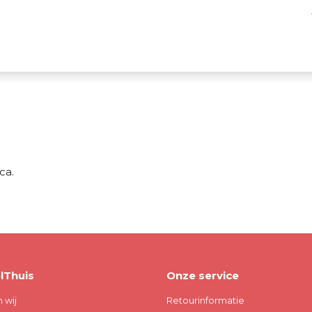
ca.
lThuis
Onze service
n wij
Retourinformatie