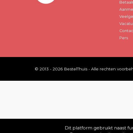
Betaal
Aanmel
Veelge
Vacatu
Contac
Pers
© 2013 - 2026 BestelThuis - Alle rechten voorb
Dit platform gebruikt naast f