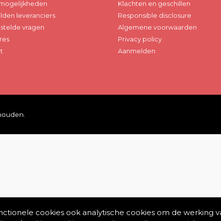
mogelijkheden
Klachten en geschillen
den leveranciers
Responsible disclosure
stelde vragen
Algemene voorwaarden
res
Privacy policy
t
Aanmelden
ehouden.
unctionele cookies ook analytische cookies om de werking v