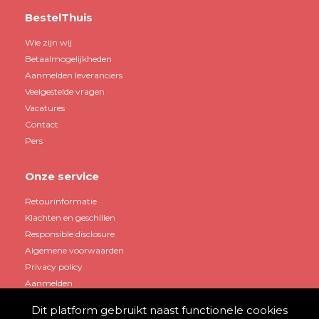
BestelThuis
Wie zijn wij
Betaalmogelijkheden
Aanmelden leveranciers
Veelgestelde vragen
Vacatures
Contact
Pers
Onze service
Retourinformatie
Klachten en geschillen
Responsible disclosure
Algemene voorwaarden
Privacy policy
Aanmelden
Dit platform gebruikt naast functionele cookies
Mijn account