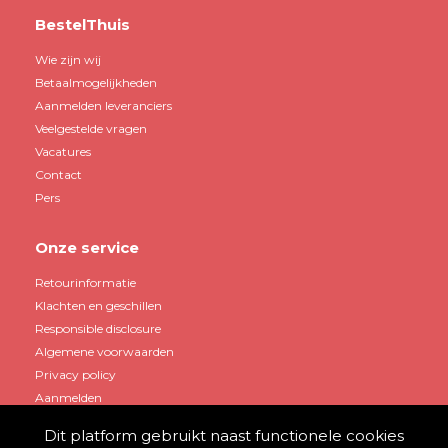
BestelThuis
Wie zijn wij
Betaalmogelijkheden
Aanmelden leveranciers
Veelgestelde vragen
Vacatures
Contact
Pers
Onze service
Retourinformatie
Klachten en geschillen
Responsible disclosure
Algemene voorwaarden
Privacy policy
Aanmelden
Dit platform gebruikt naast functionele cookies
Mijn account