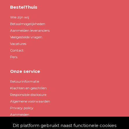
BestelThuis
Wie zijn wij
Betaalmogelijkheden
Aanmelden leveranciers
Veelgestelde vragen
Vacatures
Contact
Pers
Onze service
Retourinformatie
Klachten en geschillen
Responsible disclosure
Algemene voorwaarden
Privacy policy
Aanmelden
Dit platform gebruikt naast functionele cookies
Mijn account