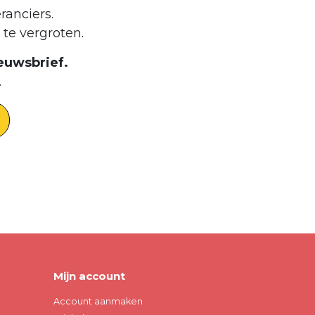
ranciers.
te vergroten.
euwsbrief.
.
Mijn account
Account aanmaken