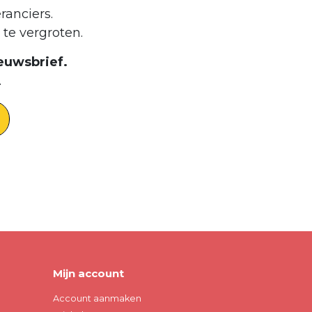
ranciers.
te vergroten.
euwsbrief.
.
Mijn account
Account aanmaken