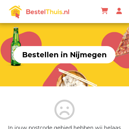
Bestellen in Nijmegen
In jouw postcode gebied hebben wij helaas