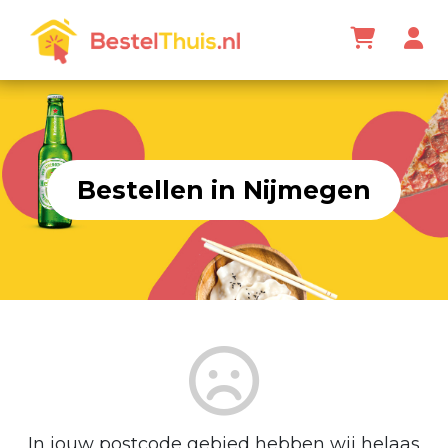
Bestellen in Nijmegen
In jouw postcode gebied hebben wij helaas