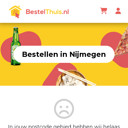
Bestellen in Nijmegen
In jouw postcode gebied hebben wij helaas