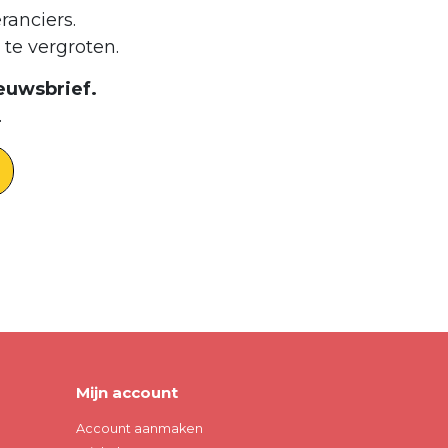
ranciers.
te vergroten.
euwsbrief.
.
Mijn account
Account aanmaken