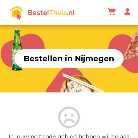
Bestellen in Nijmegen
In jouw postcode gebied hebben wij helaas