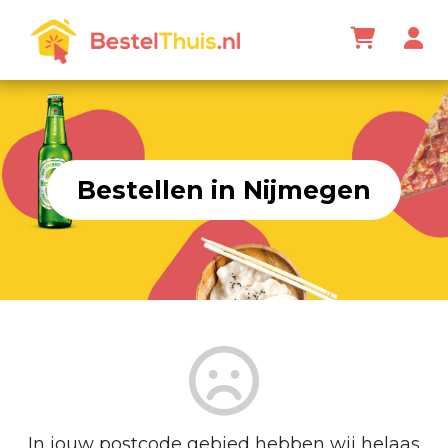
Bestellen in Nijmegen
In jouw postcode gebied hebben wij helaas