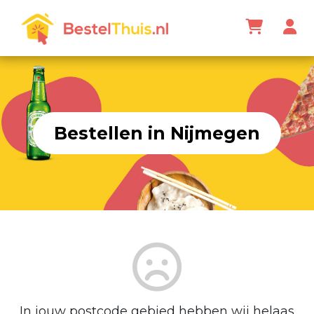
Bestellen in Nijmegen
In jouw postcode gebied hebben wij helaas