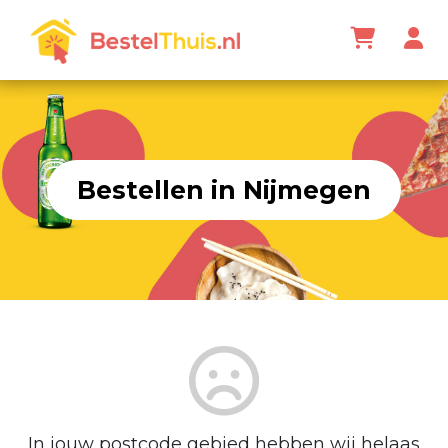
Bestellen in Nijmegen
In jouw postcode gebied hebben wij helaas