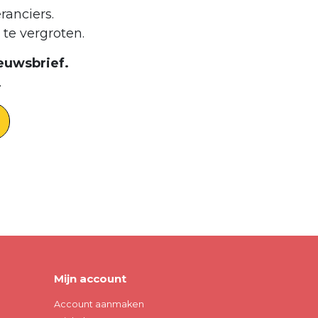
ranciers.
te vergroten.
euwsbrief.
.
Mijn account
Account aanmaken