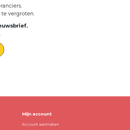
ranciers.
te vergroten.
euwsbrief.
.
Mijn account
Account aanmaken