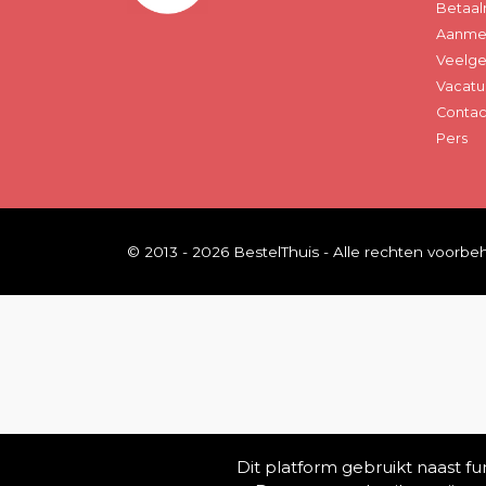
Betaal
Aanmel
Veelge
Vacatu
Contac
Pers
© 2013 - 2026 BestelThuis - Alle rechten voorb
Dit platform gebruikt naast f