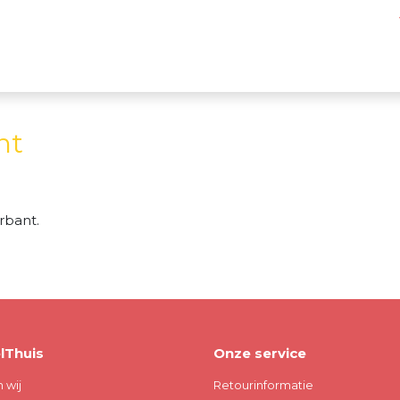
nt
rbant.
lThuis
Onze service
n wij
Retourinformatie