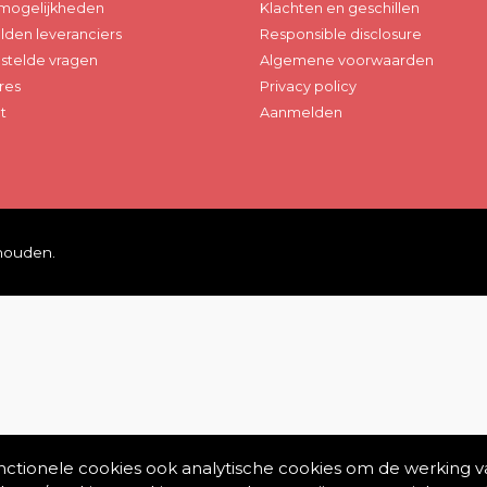
mogelijkheden
Klachten en geschillen
den leveranciers
Responsible disclosure
stelde vragen
Algemene voorwaarden
res
Privacy policy
t
Aanmelden
ehouden.
unctionele cookies ook analytische cookies om de werking v