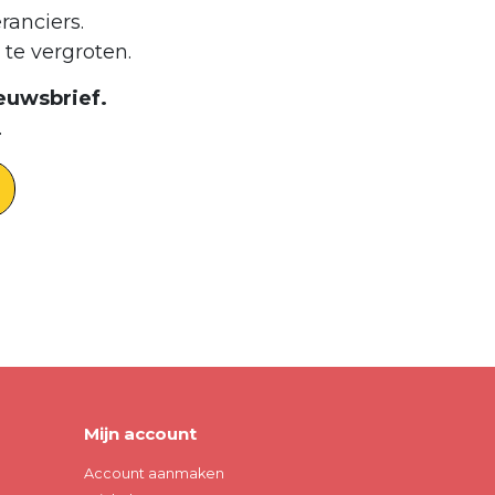
ranciers.
te vergroten.
euwsbrief.
.
Mijn account
Account aanmaken