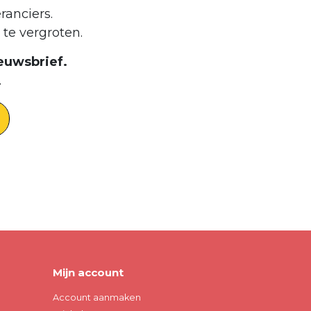
ranciers.
te vergroten.
euwsbrief.
.
Mijn account
Account aanmaken