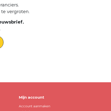
ranciers.
te vergroten.
euwsbrief.
.
Mijn account
Account aanmaken