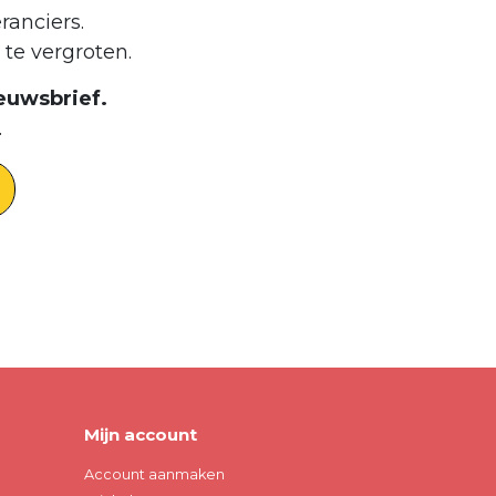
ranciers.
te vergroten.
euwsbrief.
.
Mijn account
Account aanmaken