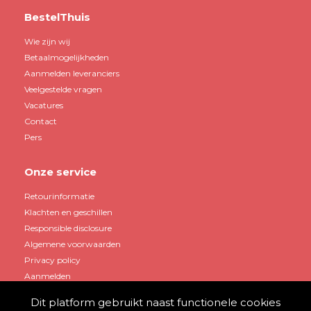
BestelThuis
Wie zijn wij
Betaalmogelijkheden
Aanmelden leveranciers
Veelgestelde vragen
Vacatures
Contact
Pers
Onze service
Retourinformatie
Klachten en geschillen
Responsible disclosure
Algemene voorwaarden
Privacy policy
Aanmelden
Dit platform gebruikt naast functionele cookies
Mijn account