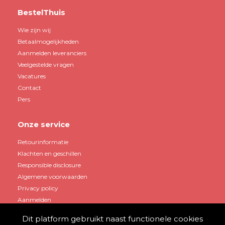
BestelThuis
Wie zijn wij
Betaalmogelijkheden
Aanmelden leveranciers
Veelgestelde vragen
Vacatures
Contact
Pers
Onze service
Retourinformatie
Klachten en geschillen
Responsible disclosure
Algemene voorwaarden
Privacy policy
Aanmelden
Dit platform gebruikt naast functionele cookies
Mijn account