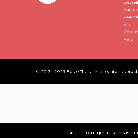
Betaal
Aanmel
Veelge
Vacatu
Contac
Pers
© 2013 - 2026 BestelThuis - Alle rechten voorb
Dit platform gebruikt naast f