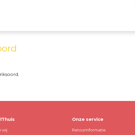
oord
iksoord.
lThuis
Onze service
n wij
Retourinformatie