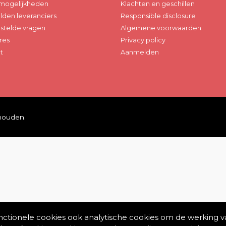
mogelijkheden
Klachten en geschillen
den leveranciers
Responsible disclosure
stelde vragen
Algemene voorwaarden
res
Privacy policy
t
Aanmelden
ehouden.
unctionele cookies ook analytische cookies om de werking v