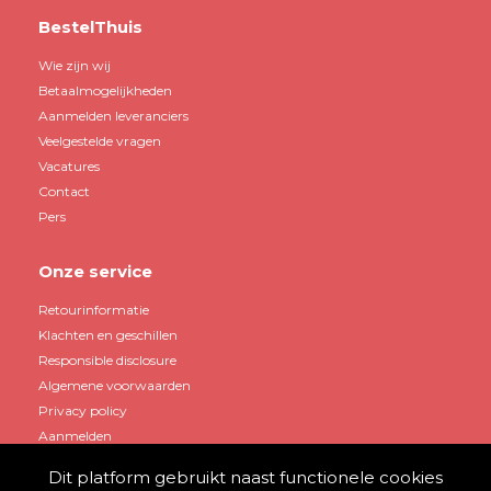
BestelThuis
Wie zijn wij
Betaalmogelijkheden
Aanmelden leveranciers
Veelgestelde vragen
Vacatures
Contact
Pers
Onze service
Retourinformatie
Klachten en geschillen
Responsible disclosure
Algemene voorwaarden
Privacy policy
Aanmelden
Dit platform gebruikt naast functionele cookies
Mijn account