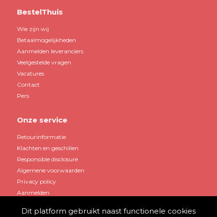
BestelThuis
Wie zijn wij
Betaalmogelijkheden
Aanmelden leveranciers
Veelgestelde vragen
Vacatures
Contact
Pers
Onze service
Retourinformatie
Klachten en geschillen
Responsible disclosure
Algemene voorwaarden
Privacy policy
Aanmelden
Dit platform gebruikt naast functionele cookies
Mijn account