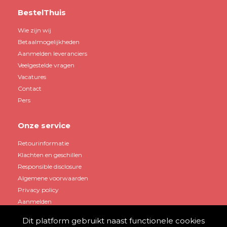
BestelThuis
Wie zijn wij
Betaalmogelijkheden
Aanmelden leveranciers
Veelgestelde vragen
Vacatures
Contact
Pers
Onze service
Retourinformatie
Klachten en geschillen
Responsible disclosure
Algemene voorwaarden
Privacy policy
Aanmelden
Dit platform gebruikt naast functionele cookies
Mijn account