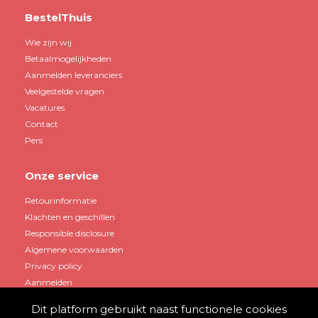
BestelThuis
Wie zijn wij
Betaalmogelijkheden
Aanmelden leveranciers
Veelgestelde vragen
Vacatures
Contact
Pers
Onze service
Retourinformatie
Klachten en geschillen
Responsible disclosure
Algemene voorwaarden
Privacy policy
Aanmelden
Dit platform gebruikt naast functionele cookies
Mijn account