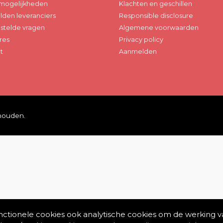
mogelijkheden
Klachten en geschillen
den leveranciers
Responsible disclosure
stelde vragen
Algemene voorwaarden
res
Privacy policy
t
Aanmelden
ehouden.
unctionele cookies ook analytische cookies om de werking v