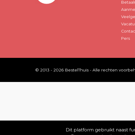
Betaal
Aanmel
Veelge
Vacatu
Contac
Pers
© 2013 - 2026 BestelThuis - Alle rechten voorb
Dit platform gebruikt naast f