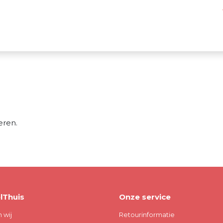
n
eren.
lThuis
Onze service
n wij
Retourinformatie