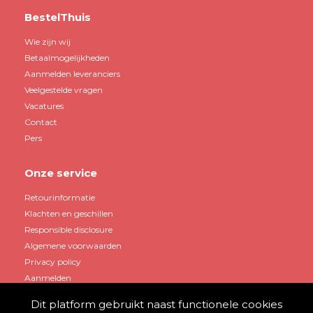
BestelThuis
Wie zijn wij
Betaalmogelijkheden
Aanmelden leveranciers
Veelgestelde vragen
Vacatures
Contact
Pers
Onze service
Retourinformatie
Klachten en geschillen
Responsible disclosure
Algemene voorwaarden
Privacy policy
Aanmelden
Dit platform gebruikt naast functionele cookies
Mijn account