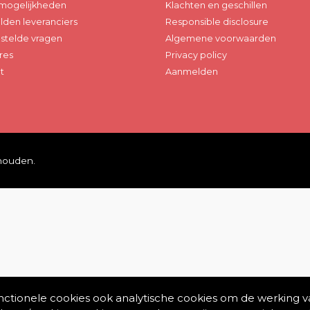
mogelijkheden
Klachten en geschillen
den leveranciers
Responsible disclosure
stelde vragen
Algemene voorwaarden
res
Privacy policy
t
Aanmelden
ehouden.
unctionele cookies ook analytische cookies om de werking v