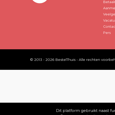
Betaal
Aanmel
Veelge
Vacatu
Contac
Pers
© 2013 - 2026 BestelThuis - Alle rechten voorb
Dit platform gebruikt naast f