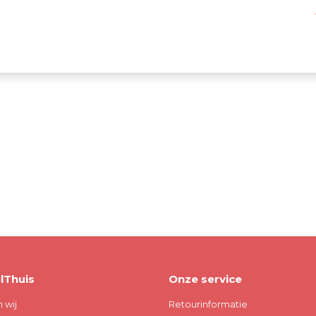
lThuis
Onze service
n wij
Retourinformatie