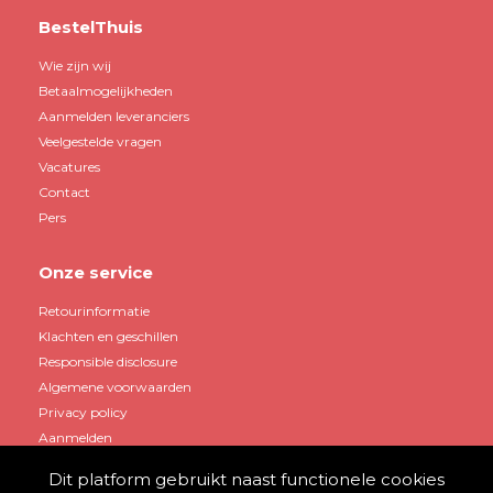
BestelThuis
Wie zijn wij
Betaalmogelijkheden
Aanmelden leveranciers
Veelgestelde vragen
Vacatures
Contact
Pers
Onze service
Retourinformatie
Klachten en geschillen
Responsible disclosure
Algemene voorwaarden
Privacy policy
Aanmelden
Dit platform gebruikt naast functionele cookies
Mijn account