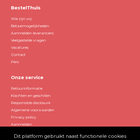
BestelThuis
Wie zijn wij
Betaalmogelijkheden
Aanmelden leveranciers
Veelgestelde vragen
Vacatures
Contact
Pers
Onze service
Retourinformatie
Klachten en geschillen
Responsible disclosure
Algemene voorwaarden
Privacy policy
Aanmelden
Dit platform gebruikt naast functionele cookies
Mijn account