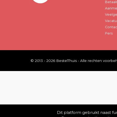
Betaal
Aanmel
Veelge
Vacatu
Contac
Pers
© 2013 - 2026 BestelThuis - Alle rechten voorb
Dit platform gebruikt naast f