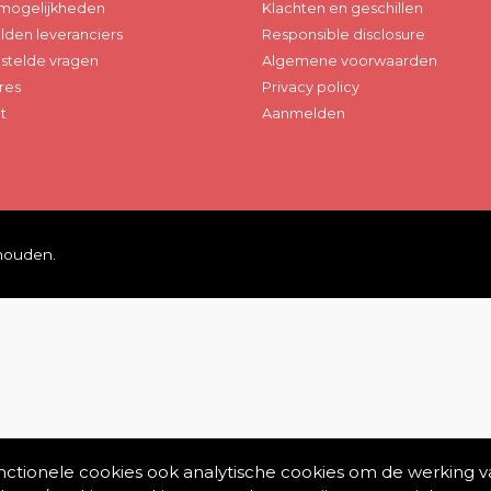
mogelijkheden
Klachten en geschillen
den leveranciers
Responsible disclosure
stelde vragen
Algemene voorwaarden
res
Privacy policy
t
Aanmelden
ehouden.
unctionele cookies ook analytische cookies om de werking v