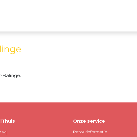
linge
-Balinge.
lThuis
Onze service
n wij
Retourinformatie