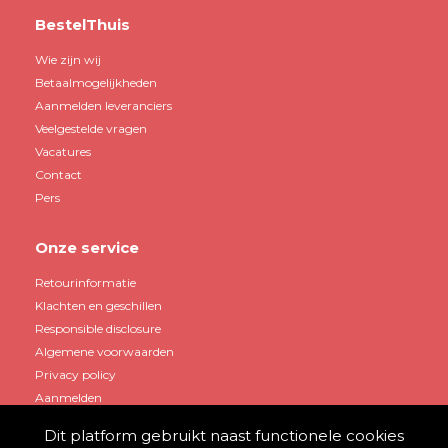
BestelThuis
Wie zijn wij
Betaalmogelijkheden
Aanmelden leveranciers
Veelgestelde vragen
Vacatures
Contact
Pers
Onze service
Retourinformatie
Klachten en geschillen
Responsible disclosure
Algemene voorwaarden
Privacy policy
Aanmelden
Dit platform gebruikt naast functionele cookies
Mijn account