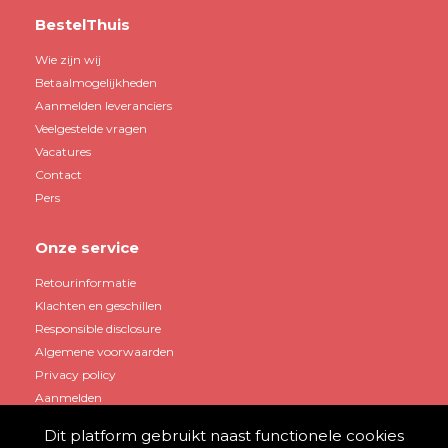
BestelThuis
Wie zijn wij
Betaalmogelijkheden
Aanmelden leveranciers
Veelgestelde vragen
Vacatures
Contact
Pers
Onze service
Retourinformatie
Klachten en geschillen
Responsible disclosure
Algemene voorwaarden
Privacy policy
Aanmelden
Dit platform gebruikt naast functionele cookies
Mijn account