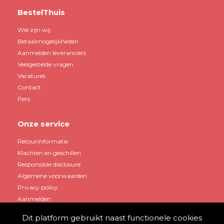
BestelThuis
Wie zijn wij
Betaalmogelijkheden
Aanmelden leveranciers
Veelgestelde vragen
Vacatures
Contact
Pers
Onze service
Retourinformatie
Klachten en geschillen
Responsible disclosure
Algemene voorwaarden
Privacy policy
Aanmelden
Dit platform gebruikt naast functionele cookies
Mijn account