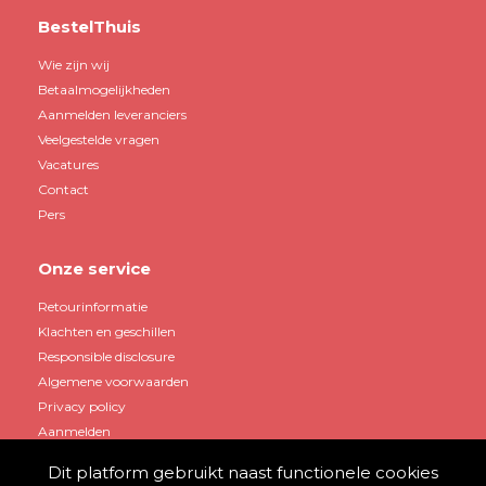
BestelThuis
Wie zijn wij
Betaalmogelijkheden
Aanmelden leveranciers
Veelgestelde vragen
Vacatures
Contact
Pers
Onze service
Retourinformatie
Klachten en geschillen
Responsible disclosure
Algemene voorwaarden
Privacy policy
Aanmelden
Dit platform gebruikt naast functionele cookies
Mijn account