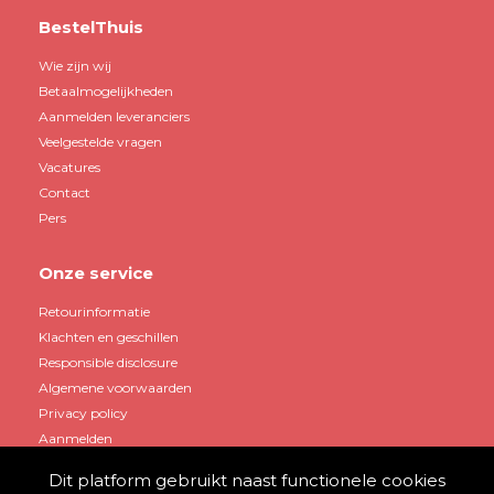
BestelThuis
Wie zijn wij
Betaalmogelijkheden
Aanmelden leveranciers
Veelgestelde vragen
Vacatures
Contact
Pers
Onze service
Retourinformatie
Klachten en geschillen
Responsible disclosure
Algemene voorwaarden
Privacy policy
Aanmelden
Dit platform gebruikt naast functionele cookies
Mijn account