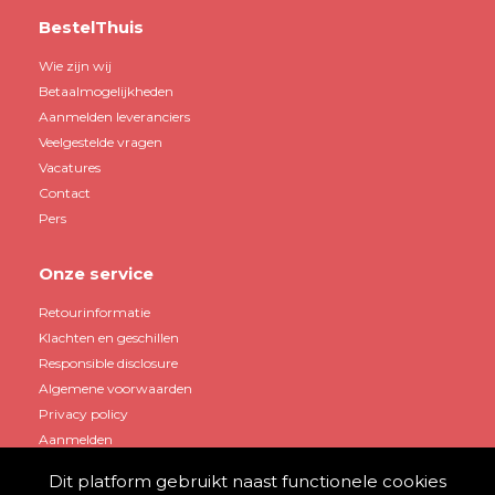
BestelThuis
Wie zijn wij
Betaalmogelijkheden
Aanmelden leveranciers
Veelgestelde vragen
Vacatures
Contact
Pers
Onze service
Retourinformatie
Klachten en geschillen
Responsible disclosure
Algemene voorwaarden
Privacy policy
Aanmelden
Dit platform gebruikt naast functionele cookies
Mijn account