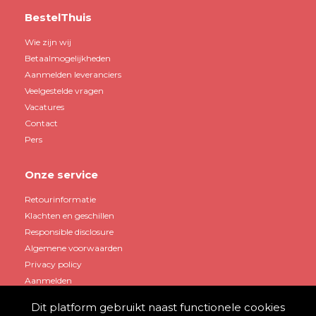
BestelThuis
Wie zijn wij
Betaalmogelijkheden
Aanmelden leveranciers
Veelgestelde vragen
Vacatures
Contact
Pers
Onze service
Retourinformatie
Klachten en geschillen
Responsible disclosure
Algemene voorwaarden
Privacy policy
Aanmelden
Dit platform gebruikt naast functionele cookies
Mijn account