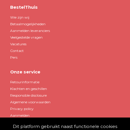
BestelThuis
Wie zijn wij
Betaalmogelijkheden
Aanmelden leveranciers
Veelgestelde vragen
Vacatures
Contact
Pers
Onze service
Retourinformatie
Klachten en geschillen
Responsible disclosure
Algemene voorwaarden
Privacy policy
Aanmelden
Dit platform gebruikt naast functionele cookies
Mijn account