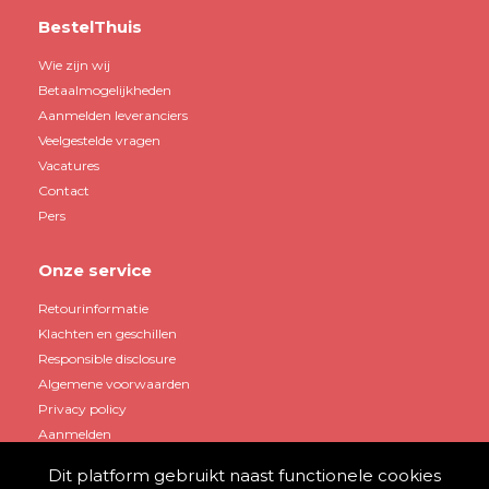
BestelThuis
Wie zijn wij
Betaalmogelijkheden
Aanmelden leveranciers
Veelgestelde vragen
Vacatures
Contact
Pers
Onze service
Retourinformatie
Klachten en geschillen
Responsible disclosure
Algemene voorwaarden
Privacy policy
Aanmelden
Dit platform gebruikt naast functionele cookies
Mijn account