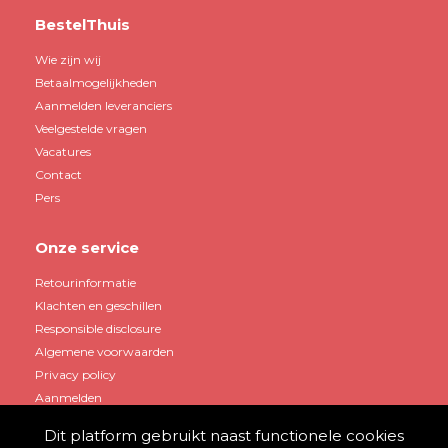
BestelThuis
Wie zijn wij
Betaalmogelijkheden
Aanmelden leveranciers
Veelgestelde vragen
Vacatures
Contact
Pers
Onze service
Retourinformatie
Klachten en geschillen
Responsible disclosure
Algemene voorwaarden
Privacy policy
Aanmelden
Dit platform gebruikt naast functionele cookies
Mijn account