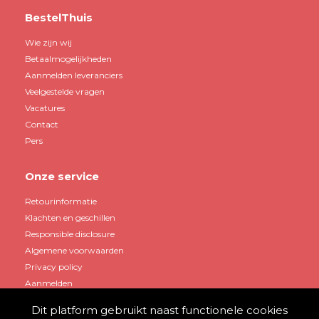
BestelThuis
Wie zijn wij
Betaalmogelijkheden
Aanmelden leveranciers
Veelgestelde vragen
Vacatures
Contact
Pers
Onze service
Retourinformatie
Klachten en geschillen
Responsible disclosure
Algemene voorwaarden
Privacy policy
Aanmelden
Dit platform gebruikt naast functionele cookies
Mijn account