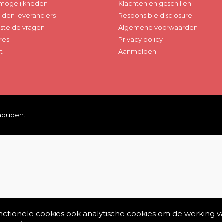
mogelijkheden
Klachten en geschillen
den leveranciers
Responsible disclosure
stelde vragen
Algemene voorwaarden
res
Privacy policy
t
Aanmelden
ehouden.
unctionele cookies ook analytische cookies om de werking v