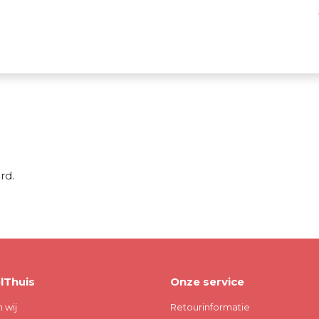
rd.
lThuis
Onze service
n wij
Retourinformatie