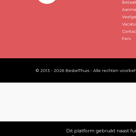
Betaal
Aanmel
Veelge
Vacatu
Contac
Pers
© 2013 - 2026 BestelThuis - Alle rechten voorb
Dit platform gebruikt naast f