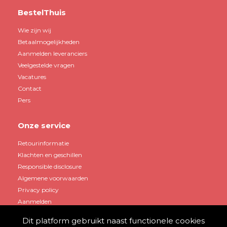
BestelThuis
Wie zijn wij
Betaalmogelijkheden
Aanmelden leveranciers
Veelgestelde vragen
Vacatures
Contact
Pers
Onze service
Retourinformatie
Klachten en geschillen
Responsible disclosure
Algemene voorwaarden
Privacy policy
Aanmelden
Dit platform gebruikt naast functionele cookies
Mijn account