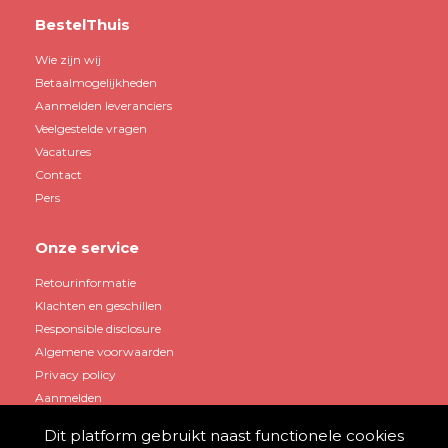
BestelThuis
Wie zijn wij
Betaalmogelijkheden
Aanmelden leveranciers
Veelgestelde vragen
Vacatures
Contact
Pers
Onze service
Retourinformatie
Klachten en geschillen
Responsible disclosure
Algemene voorwaarden
Privacy policy
Aanmelden
Dit platform gebruikt naast functionele cookies
Mijn account