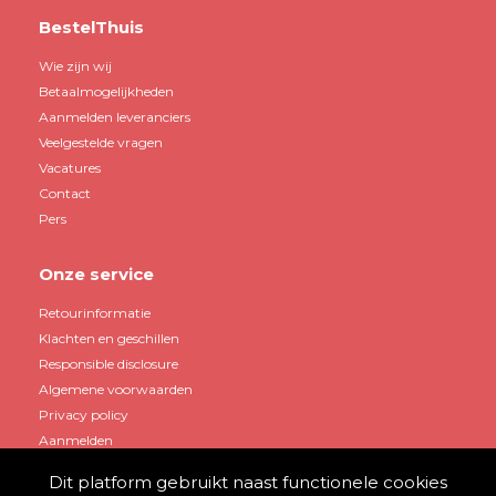
BestelThuis
Wie zijn wij
Betaalmogelijkheden
Aanmelden leveranciers
Veelgestelde vragen
Vacatures
Contact
Pers
Onze service
Retourinformatie
Klachten en geschillen
Responsible disclosure
Algemene voorwaarden
Privacy policy
Aanmelden
Dit platform gebruikt naast functionele cookies
Mijn account