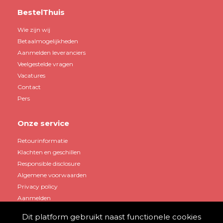
BestelThuis
Wie zijn wij
Betaalmogelijkheden
Aanmelden leveranciers
Veelgestelde vragen
Vacatures
Contact
Pers
Onze service
Retourinformatie
Klachten en geschillen
Responsible disclosure
Algemene voorwaarden
Privacy policy
Aanmelden
Dit platform gebruikt naast functionele cookies
Mijn account